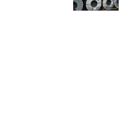
冷轧卷板
2.5*1500
冷轧卷板
2.5*1250
冷轧卷板
2.45*1250
冷轧卷板
2*1500
冷轧卷板
2*1250
冷轧卷板
2*1250
冷轧卷板
2*1000
冷轧卷板
1.95*1250
冷轧卷板
1.95*1250
冷轧卷板
1.95*1000
冷轧卷板
1.9*1250
冷轧卷板
1.5*1500
冷轧卷板
1.5*1250
冷轧卷板
1.5*1000
冷轧卷板
1.4*1000
冷轧卷板
1.2*1250
冷轧卷板
1.2*1000
冷轧卷板
1*1500
冷轧卷板
1*1250
冷轧卷板
1*1250