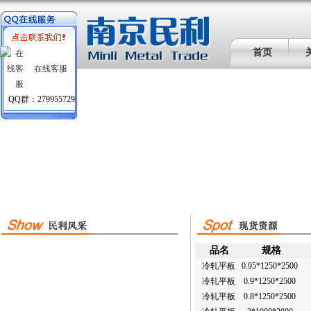
冷轧平板
3*1250*2500
冷轧平板
2.95*1250*2500
首页
冷轧平板
2.5*1250*2500
在线客服
冷轧平板
2.45*1250*2500
冷轧平板
2*1250*2500
QQ群：279955729
冷轧平板
1.95*1250*2500
冷轧平板
1.9*1250*2500
冷轧平板
1.8*1250*2500
冷轧平板
1.5*1250*2500
冷轧平板
1.45*1250*2500
冷轧平板
1.4*1250*2500
冷轧平板
1.2*1250*2500
冷轧平板
1.15*1250*2500
冷轧平板
1.1*1250*2500
冷轧平板
1*1250*2500
品名
规格
冷轧平板
0.95*1250*2500
冷轧平板
0.9*1250*2500
冷轧平板
0.8*1250*2500
冷轧平板
3*1000*2000