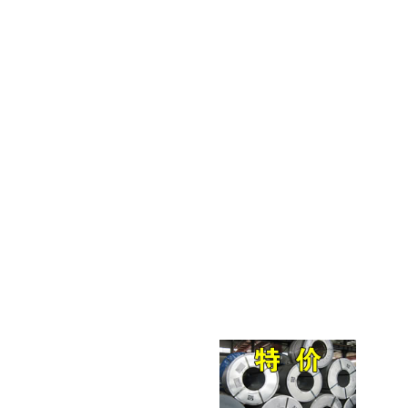
冷轧平板
1.4*1250*2500
冷轧平板
1.2*1250*2500
冷轧平板
1.15*1250*2500
冷轧平板
1.1*1250*2500
冷轧平板
1*1250*2500
冷轧平板
0.95*1250*2500
冷轧平板
0.9*1250*2500
冷轧平板
0.8*1250*2500
冷轧平板
3*1000*2000
冷轧平板
2.5*1000*2000
冷轧平板
2.45*1000*2000
冷轧平板
2*1000*2000
冷轧平板
1.95*1000*2000
冷轧平板
1.5*1000*2000
冷轧平板
1.45*1000*2000
冷轧平板
1.2*1000*2000
冷轧平板
1*1000*2000
冷轧平板
0.95*1000*2000
冷轧平板
0.9*1000*2000
冷轧平板
0.8*1000*2000