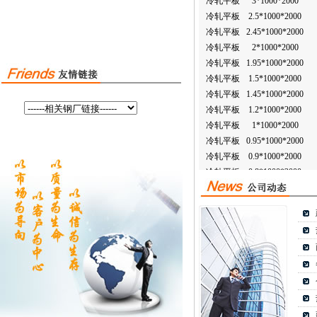
冷轧平板
2.5*1000*2000
冷轧平板
2.45*1000*2000
冷轧平板
2*1000*2000
冷轧平板
1.95*1000*2000
冷轧平板
1.5*1000*2000
冷轧平板
1.45*1000*2000
冷轧平板
1.2*1000*2000
冷轧平板
1*1000*2000
冷轧平板
0.95*1000*2000
冷轧平板
0.9*1000*2000
冷轧平板
0.8*1000*2000
冷轧卷板
2.5*1500
冷轧卷板
2.5*1250
冷轧卷板
2.45*1250
冷轧卷板
2*1500
冷轧卷板
2*1250
冷轧卷板
2*1250
冷轧卷板
2*1000
冷轧卷板
1.95*1250
冷轧卷板
1.95*1250